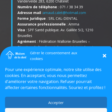
Vandervelde 283, 6200 Châtelet
Numéro de téléphone
: 071 / 38 34 39
Adresse mail
:
arnaud.calet@hotmail.com
Forme Juridique
: SRL CAL-DENTAL
Assurance professionnelle
: Amma
Visa
: SPF Santé publique. Av. Galilée 5/2, 1210
Bruxelles
Agrément
: Fédération Wallonie-Bruxelles –
Direction de l’agrément des prestataires de soins
Gérer le consentement aux
de santé, rue Adolphe Lavallée, 1 – 5ème étage,
cookies
1080 Bruxelles
INAMI
: Avenue Galilée 5/01, 1210 Bruxelles
Pour une expérience optimale, notre site utilise des
Radioprotection
: Agence fédérale de Contrôle
cookies. En acceptant, vous nous permettez
nucléaire (AFCN) : Rue Ravenstein 36, 1000
d'améliorer votre navigation. Refuser pourrait
Bruxelles
affecter certaines fonctionnalités. Souriez et profitez !
Mentions légales :
Accepter
Conditions générales
|
RGPD
|
Mentions légales
|
Cookies