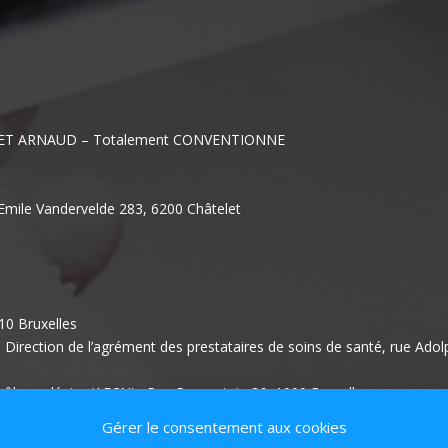
ET ARNAUD – Totalement CONVENTIONNE
Emile Vandervelde 283, 6200 Châtelet
210 Bruxelles
– Direction de l’agrément des prestataires de soins de santé, rue Ado
rôle nucléaire (AFCN) : Rue Ravenstein 36, 1000 Bruxelles
Gérer le consentement aux cookies