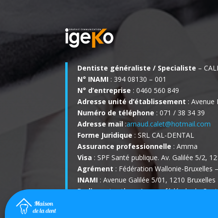
Dentiste généraliste / Specialiste
– CAL
N° INAMI
: 394 08130 – 001
N° d’entreprise
: 0460 560 849
Adresse unité d’établissement
: Avenue 
Numéro de téléphone
: 071 / 38 34 39
Adresse mail
:
arnaud.calet@hotmail.com
Forme Juridique
: SRL CAL-DENTAL
Assurance professionnelle
: Amma
Visa
: SPF Santé publique. Av. Galilée 5/2, 1
Agrément
: Fédération Wallonie-Bruxelles 
INAMI
: Avenue Galilée 5/01, 1210 Bruxelles
Radioprotection
: Agence fédérale de Cont